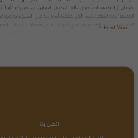
عليه أن لها بصمة واضحة في عالم التطوير العقاري. تتجه شركة "أورا 
الجديدة" بعد النجاح الكبير الذي حققته أبراج زيد في الشيخ زايد وت
Read More
مارس القادم ، حيث سيتم تقديم أنواع مختلفة من الشقق والفيلات
New Cairo By ORA نجيب ساويرس القاهرة الجديدة قريباً من هايد بارك ، على الطريق الدائري الأوسط
اتصل بنا