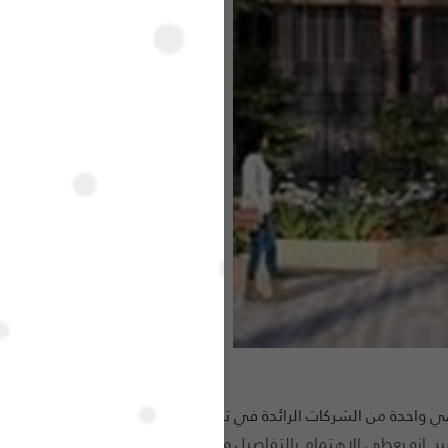
 Zed East New Cairo هو 400 فدان من ORA Developers هي واحدة من الشركات الرائدة في تصميم وتطوير وجهات نمط الحي
ر. إنه يعطي الاهتمام بالتفاصيل ويعطي نظرة ثاقبة في كل مشروع ت