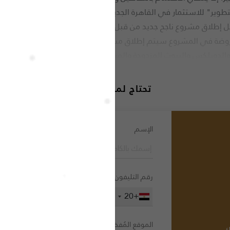
للتطوير" للاستثمار في القاهرة الجديدة بأحدث مشاريعها "مجمع زيد شرق
واصل إطلاق مشروع ناجح جديد من قبل رجل الأعمال الناجح نجيب ساويرس ك
الذي يضمن نجاح المجمع وتحقيق أكبر نسبة من مبيعات الوحدات المعروضة في المشروع س
 والدوبلكس والبيوت المزدوجة والمساكن والمساكن تاون هاوس بمساح
والتشطيبات على عدة مستويات بناءً على رغبة العميل. زد ايست القاهرة الجديدة اختارت شركة l Estate
تحتاج لمساعدة ؟
الإسم
رقم التليفون
+20
الموقع المُفضل