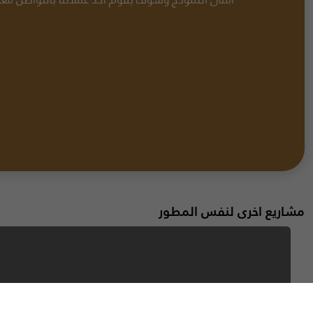
املئ النموذج وسوف يقوم احد عملائنا بالتواصل مع
ذا ادرس هي شركة استشارات عقارية مقرها مصر. بهدف تقديم قاعدة 
باستمرار مع القرارات العقارية الأكثر فائدة ، فإننا نضمن وجود علاقة مرب
سواء كان الأمر يتعلق بالشراء أو البيع أو الاستئجار ، فإن نيو أفينيو تق
في السوق العقاري خدمات عقارية شاملة. رؤيتنا هي أن نصبح شركة 
العقارية الرائدة في مصر مع أرقى وأروع تجربة لعملائنا.
Copyright © 2022 PropertzCrm. All rights reserved.
مشاريع اخرى لنفس المطور
أعلن مطورو أورا عن أحدث وأحدث مشروع "أورا الساحل
الشمالي" على شواطئ الساحل الشمالي! مصر أورا -
اورا - الساحل الشمالي