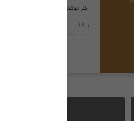
ك
استكشف
رسالتك
عنا
عملائنا
المدونة
حة للجانبين.
المواقع
دم لعملائها
مطور عقارى
الاستشارات
أتصل بنا
زد هو المشروع الفاخر الجديد من قبل مطوري اورا. إنه
أول مجمع سكني في مصر من تأليف نجيب ساويرس
زد