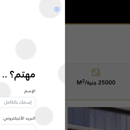
الرئيسية
البحث
مهتم؟ .. 
2
2
25000 جنية/M
90 الى 350 M
الإسم
البريد الأليكتروني: