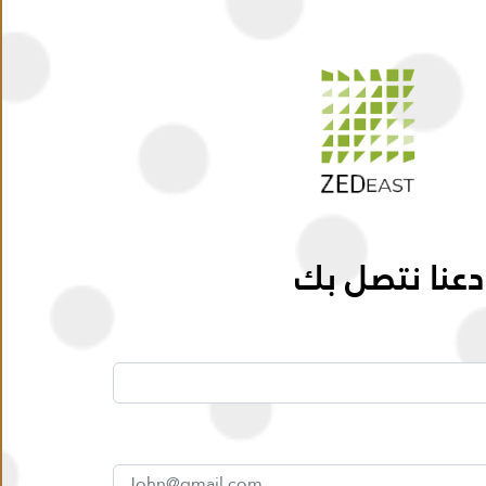
عنا
المدونة
المواقع
المطورين
الامتيازات
أتصل بنا
Whatsapp
Call
Zoom
دعنا نتصل بك
10%
8 سنوات
خريطة المشروع